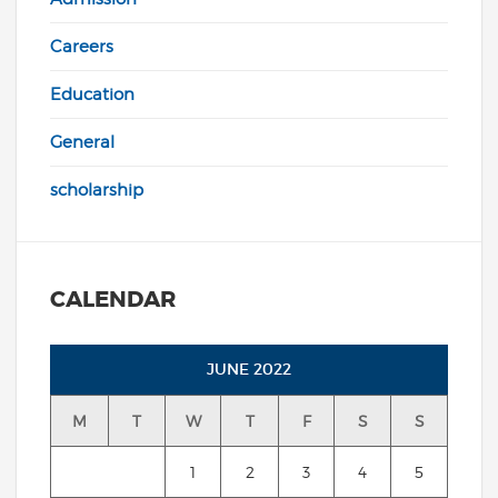
Careers
Education
General
scholarship
CALENDAR
JUNE 2022
M
T
W
T
F
S
S
1
2
3
4
5