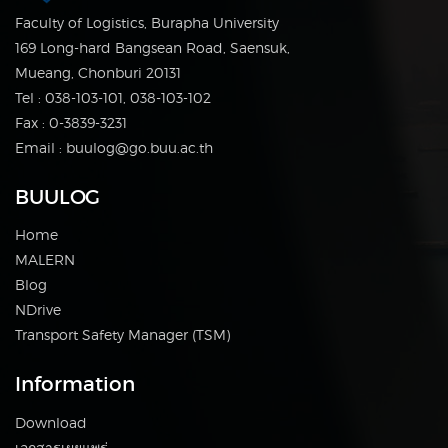
Faculty of Logistics, Burapha University
169 Long-hard Bangsean Road, Saensuk,
Mueang, Chonburi 20131
Tel : 038-103-101, 038-103-102
Fax : 0-3839-3231
Email : buulog@go.buu.ac.th
BUULOG
Home
MALERN
Blog
NDrive
Transport Safety Manager (TSM)
Information
Download
เอกสารเผยแพร่