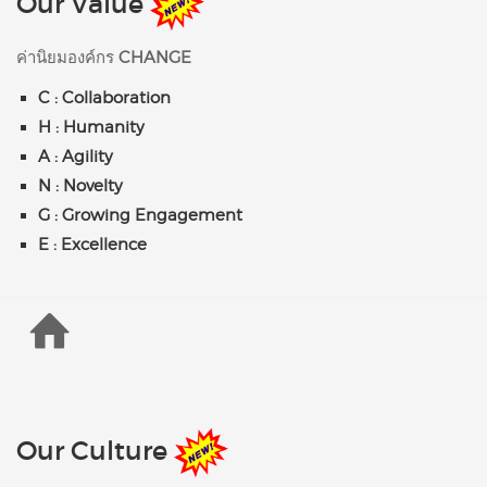
Our Value
ค่านิยมองค์กร
CHANGE
C : Collaboration
H : Humanity
A : Agility
N : Novelty
G : Growing Engagement
E : Excellence
Our Culture