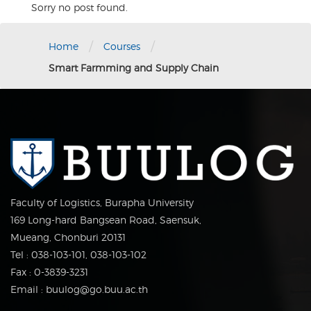
Sorry no post found.
/
/
Home
Courses
Smart Farmming and Supply Chain
Faculty of Logistics, Burapha University
169 Long-hard Bangsean Road, Saensuk,
Mueang, Chonburi 20131
Tel : 038-103-101, 038-103-102
Fax : 0-3839-3231
Email : buulog@go.buu.ac.th