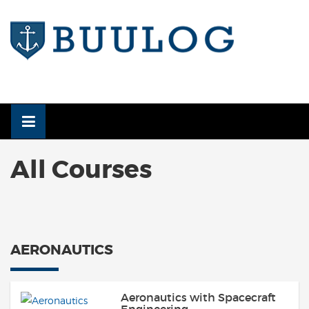
Skip
to
content
All Courses
AERONAUTICS
Aeronautics with Spacecraft