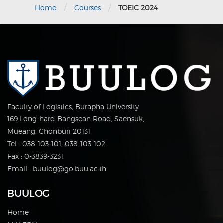
/
/
Home
Courses
TOEIC 2024
Faculty of Logistics, Burapha University
169 Long-hard Bangsean Road, Saensuk,
Mueang, Chonburi 20131
Tel : 038-103-101, 038-103-102
Fax : 0-3839-3231
Email : buulog@go.buu.ac.th
BUULOG
Home