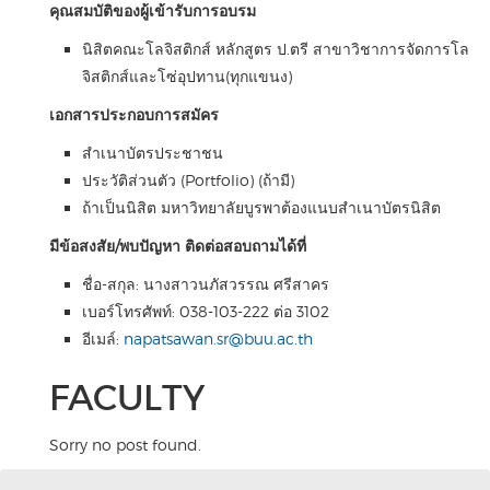
คุณสมบัติของผู้เข้ารับการอบรม
นิสิตคณะโลจิสติกส์ หลักสูตร ป.ตรี สาขาวิชาการจัดการโล
จิสติกส์และโซ่อุปทาน(ทุกแขนง)
เอกสารประกอบการสมัคร
สำเนาบัตรประชาชน
ประวัติส่วนตัว (Portfolio) (ถ้ามี)
ถ้าเป็นนิสิต มหาวิทยาลัยบูรพาต้องแนบสำเนาบัตรนิสิต
มีข้อสงสัย/พบปัญหา ติดต่อสอบถามได้ที่
ชื่อ-สกุล: นางสาวนภัสวรรณ ศรีสาคร
เบอร์โทรศัพท์: 038-103-222 ต่อ 3102
อีเมล์:
napatsawan.sr@buu.ac.th
FACULTY
Sorry no post found.