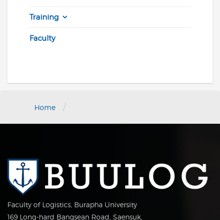
Training
Faculty
/
Home
Faculty of Logistics, Burapha University
169 Long-hard Bangsean Road, Saensuk,