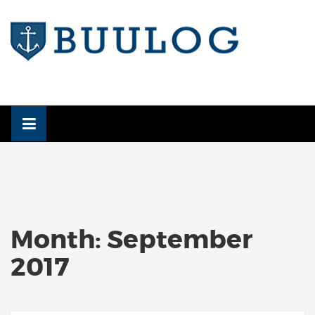
Skip
to
content
Month:
September
2017