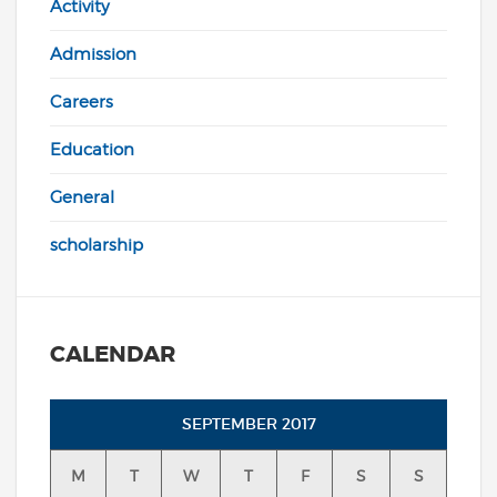
Activity
Admission
Careers
Education
General
scholarship
CALENDAR
SEPTEMBER 2017
M
T
W
T
F
S
S