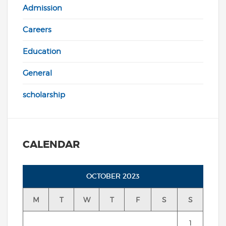
Admission
Careers
Education
General
scholarship
CALENDAR
OCTOBER 2023
M
T
W
T
F
S
S
1