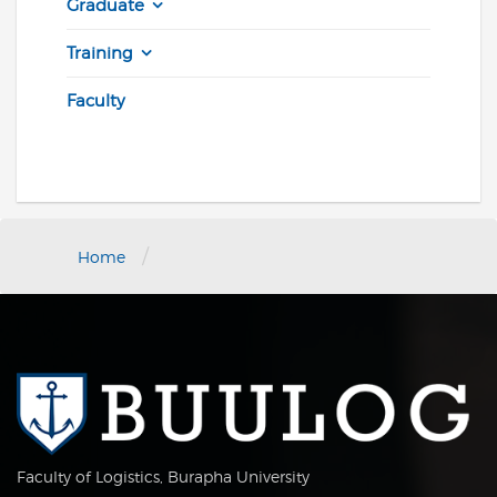
Graduate
Training
Faculty
/
Home
Faculty of Logistics, Burapha University