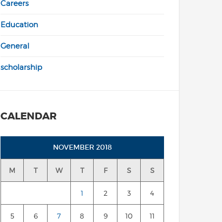
Careers
Education
General
scholarship
CALENDAR
NOVEMBER 2018
M
T
W
T
F
S
S
1
2
3
4
5
6
7
8
9
10
11