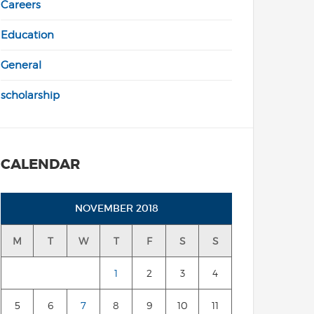
Careers
Education
General
scholarship
CALENDAR
NOVEMBER 2018
M
T
W
T
F
S
S
1
2
3
4
5
6
7
8
9
10
11