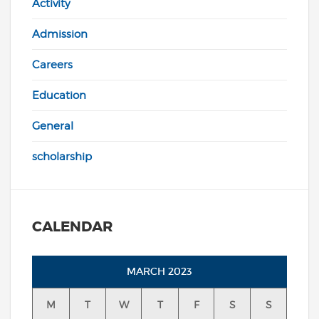
Activity
Admission
Careers
Education
General
scholarship
CALENDAR
MARCH 2023
M
T
W
T
F
S
S