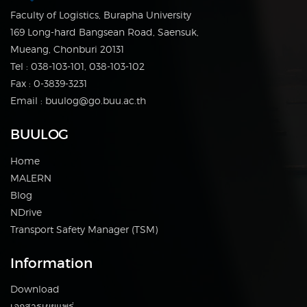
Faculty of Logistics, Burapha University
169 Long-hard Bangsean Road, Saensuk,
Mueang, Chonburi 20131
Tel : 038-103-101, 038-103-102
Fax : 0-3839-3231
Email : buulog@go.buu.ac.th
BUULOG
Home
MALERN
Blog
NDrive
Transport Safety Manager (TSM)
Information
Download
เอกสารเผยแพร่