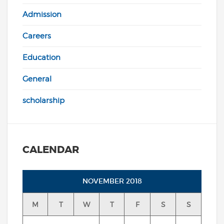
Admission
Careers
Education
General
scholarship
CALENDAR
NOVEMBER 2018
M
T
W
T
F
S
S