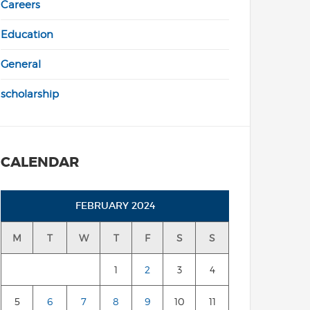
Careers
Education
General
scholarship
CALENDAR
FEBRUARY 2024
M
T
W
T
F
S
S
1
2
3
4
5
6
7
8
9
10
11