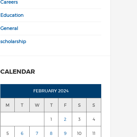
Careers
Education
General
scholarship
CALENDAR
FEBRUARY 2024
M
T
W
T
F
S
S
1
2
3
4
5
6
7
8
9
10
11