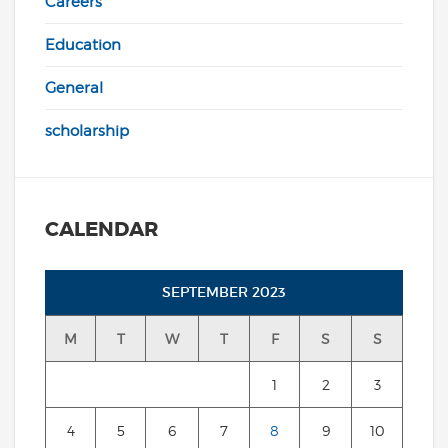
Careers
Education
General
scholarship
CALENDAR
SEPTEMBER 2023
M
T
W
T
F
S
S
1
2
3
4
5
6
7
8
9
10