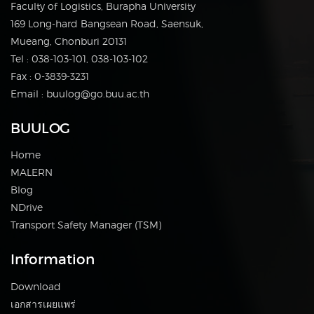
Faculty of Logistics, Burapha University
169 Long-hard Bangsean Road, Saensuk,
Mueang, Chonburi 20131
Tel : 038-103-101, 038-103-102
Fax : 0-3839-3231
Email : buulog@go.buu.ac.th
BUULOG
Home
MALERN
Blog
NDrive
Transport Safety Manager (TSM)
Information
Download
เอกสารเผยแพร่