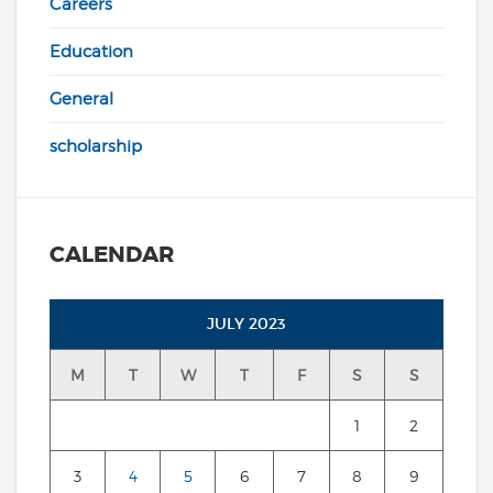
Careers
Education
General
scholarship
CALENDAR
JULY 2023
M
T
W
T
F
S
S
1
2
3
4
5
6
7
8
9