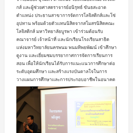
กส์ เเละผู้ช่วยศาสตราจารย์อนิรุทธ์ ขันธสะอาด
ตำแหน่ง ประธานสาขาการจัดการโลจิสติกส์เเละโซ่
อุปทาน พร้อมด้วยตัวเเทนนิสิตจากสโมสรนิสิตคณะ
โลจิสติกส์ มหาวิทยาลัยบูรพา เข้าร่วมต้อนรับ
คณาจารย์ เจ้าหน้าที่ เเละนักเรียนโรงเรียนสาธิต
แห่งมหาวิทยาลัยนครพนม พนมทิพยพัฒน์ เข้าศึกษา
ดูงาน เเละเยี่ยมชมบรรยากาศการจัดการเรียนการ
สอน เพื่อให้นักเรียนได้รับการเเนะเเนวการศึกษาต่อ
ระดับอุดมศึกษา เเละสร้างเเรงบันดาลใจในการ
วางแผนการศึกษาเเละการประกอบอาชีพในอนาคต