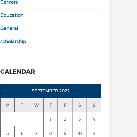
Careers
Education
General
scholarship
CALENDAR
SEPTEMBER 2022
M
T
W
T
F
S
S
1
2
3
4
5
6
7
8
9
10
11