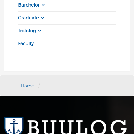
Barchelor
Graduate
Training
Faculty
/
Home