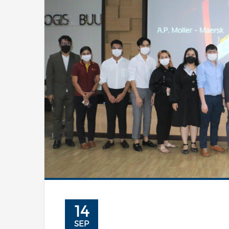
14
SEP