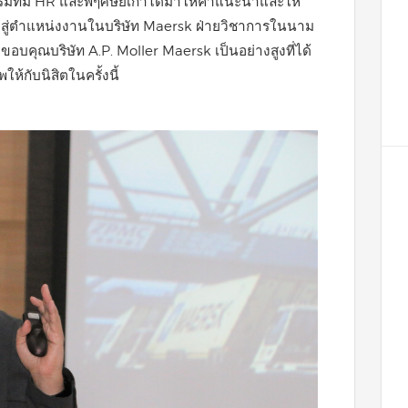
มทีม HR และพี่ๆศิษย์เก่าได้มาให้คำแนะนำและให้
ามาสู่ตำแหน่งงานในบริษัท Maersk ฝ่ายวิชาการในนาม
บคุณบริษัท A.P. Moller Maersk เป็นอย่างสูงที่ได้
กับนิสิตในครั้งนี้