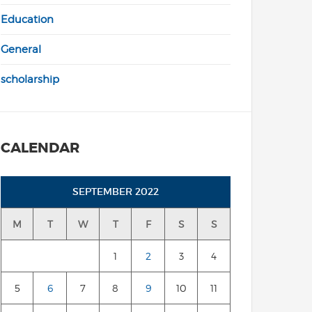
Education
General
scholarship
CALENDAR
SEPTEMBER 2022
M
T
W
T
F
S
S
1
2
3
4
5
6
7
8
9
10
11