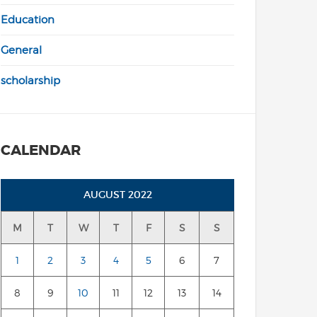
Education
General
scholarship
CALENDAR
AUGUST 2022
M
T
W
T
F
S
S
1
2
3
4
5
6
7
8
9
10
11
12
13
14