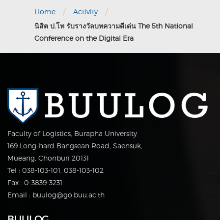
/
/
Home
Activity
นิสิต ป.โท รับรางวัลบทความดีเด่น The 5th National
Conference on the Digital Era
Faculty of Logistics, Burapha University
169 Long-hard Bangsean Road, Saensuk,
Mueang, Chonburi 20131
Tel : 038-103-101, 038-103-102
Fax : 0-3839-3231
Email : buulog@go.buu.ac.th
BUULOG