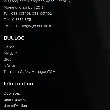
169 Long-hard Bangsean Road, Saensuk,
Mueang, Chonburi 20131
Tel : 038-103-101, 038-103-102
Fax : 0-3839-3231
Email : buulog@go.buu.ac.th
BUULOG
Home
MALERN
Blog
NDrive
Transport Safety Manager (TSM)
Information
Download
เอกสารเผยแพร่
คำถามที่พบบ่อย