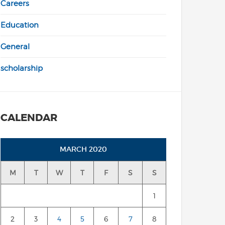
Careers
Education
General
scholarship
CALENDAR
MARCH 2020
M
T
W
T
F
S
S
1
2
3
4
5
6
7
8