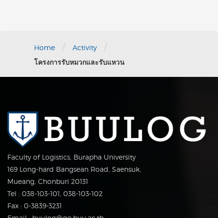
/
/
Home
Activity
โครงการรับหมวกและรับแหวน
Faculty of Logistics, Burapha University
169 Long-hard Bangsean Road, Saensuk,
Mueang, Chonburi 20131
Tel : 038-103-101, 038-103-102
Fax : 0-3839-3231
Email : buulog@go.buu.ac.th