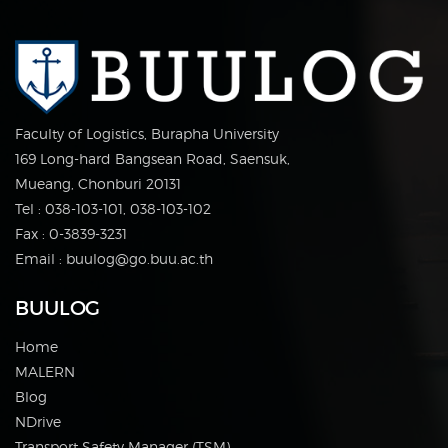
Faculty of Logistics, Burapha University
169 Long-hard Bangsean Road, Saensuk,
Mueang, Chonburi 20131
Tel : 038-103-101, 038-103-102
Fax : 0-3839-3231
Email : buulog@go.buu.ac.th
BUULOG
Home
MALERN
Blog
NDrive
Transport Safety Manager (TSM)