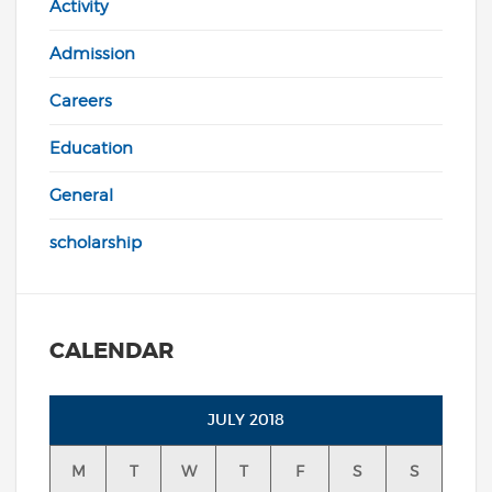
Activity
Admission
Careers
Education
General
scholarship
CALENDAR
JULY 2018
M
T
W
T
F
S
S