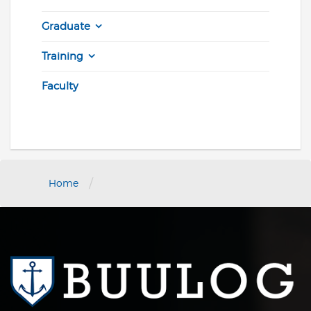
Graduate
Training
Faculty
/
Home