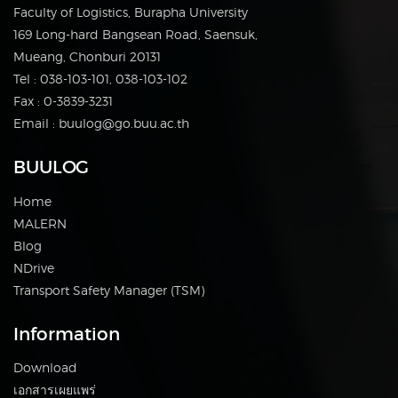
Faculty of Logistics, Burapha University
169 Long-hard Bangsean Road, Saensuk,
Mueang, Chonburi 20131
Tel : 038-103-101, 038-103-102
Fax : 0-3839-3231
Email : buulog@go.buu.ac.th
BUULOG
Home
MALERN
Blog
NDrive
Transport Safety Manager (TSM)
Information
Download
เอกสารเผยแพร่