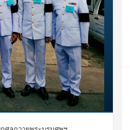
พ็ญกุศลถวายพระบรมศพฯ