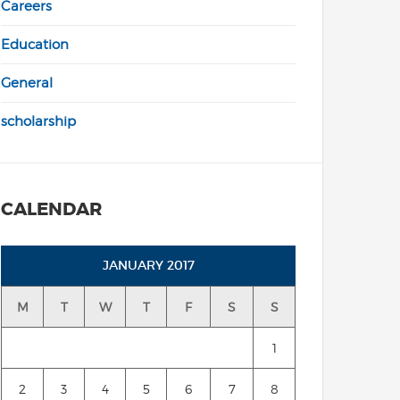
Careers
Education
General
scholarship
CALENDAR
JANUARY 2017
M
T
W
T
F
S
S
1
2
3
4
5
6
7
8