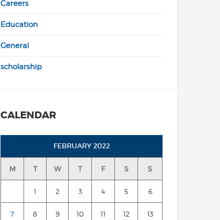
Careers
Education
General
scholarship
CALENDAR
FEBRUARY 2022
M
T
W
T
F
S
S
1
2
3
4
5
6
7
8
9
10
11
12
13