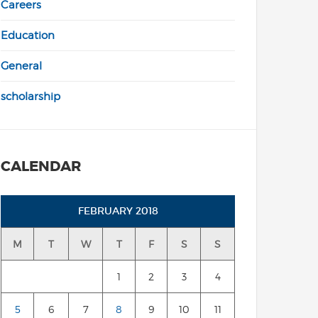
Careers
Education
General
scholarship
CALENDAR
FEBRUARY 2018
M
T
W
T
F
S
S
1
2
3
4
5
6
7
8
9
10
11