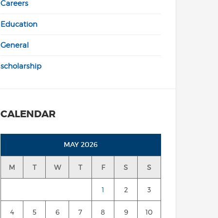
Careers
Education
General
scholarship
CALENDAR
MAY 2026
M
T
W
T
F
S
S
1
2
3
4
5
6
7
8
9
10