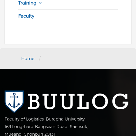
Training
Faculty
/
Home
Faculty of Logistics, Burapha University
169 Long-hard Bangsean Road, Saensuk,
Mueang, Chonburi 20131