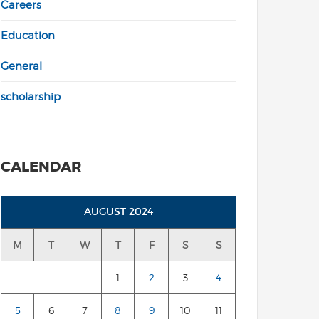
Careers
Education
General
scholarship
CALENDAR
AUGUST 2024
M
T
W
T
F
S
S
1
2
3
4
5
6
7
8
9
10
11