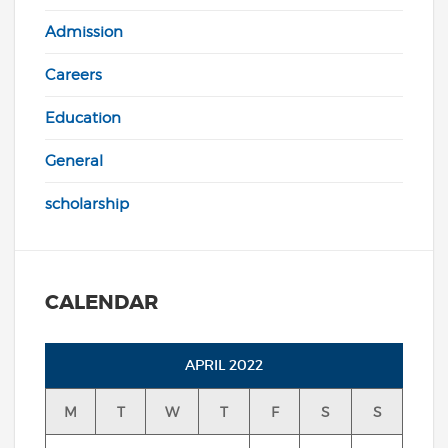
Admission
Careers
Education
General
scholarship
CALENDAR
APRIL 2022
M
T
W
T
F
S
S