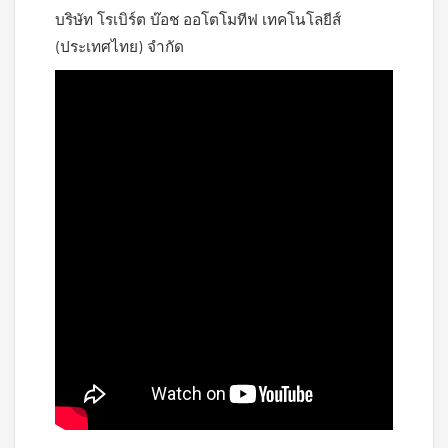
บริษัท โรเบิร์ต บ๊อช ออโตโมทีฟ เทคโนโลยีส์
(ประเทศไทย) จำกัด