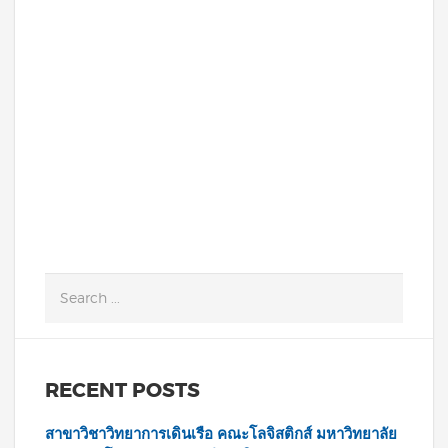
91350 สังกัดสำนักงานการศึกษา คณะโลจิสติ
กส์ มหาวิทยาลัยบูรพา บัดนี้การดำเนินการรับ
สมัครได้สิ้นสุดลงแล้ว อาศัยอำนาจตามความ
ในข้อ 3 (25) ของคำสั่งมหาวิทยาลัยบูรพา...
READ MORE
RECENT POSTS
สาขาวิชาวิทยาการเดินเรือ คณะโลจิสติกส์ มหาวิทยาลัย