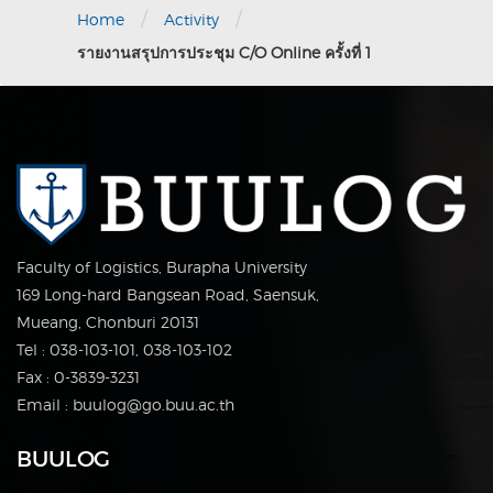
/
/
Home
Activity
รายงานสรุปการประชุม C/O Online ครั้งที่ 1
Faculty of Logistics, Burapha University
169 Long-hard Bangsean Road, Saensuk,
Mueang, Chonburi 20131
Tel : 038-103-101, 038-103-102
Fax : 0-3839-3231
Email : buulog@go.buu.ac.th
BUULOG