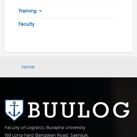
Training
Faculty
/
Home
Faculty of Logistics, Burapha University
169 Long-hard Bangsean Road, Saensuk,