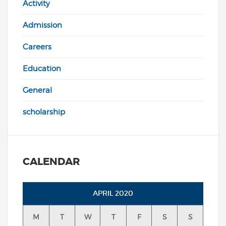
Activity
Admission
Careers
Education
General
scholarship
CALENDAR
APRIL 2020
M
T
W
T
F
S
S