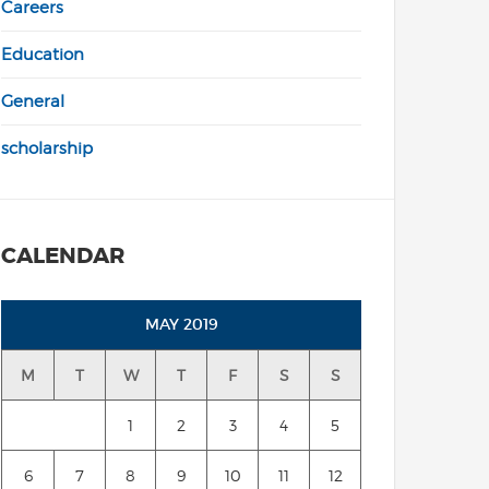
Careers
Education
General
scholarship
CALENDAR
MAY 2019
M
T
W
T
F
S
S
1
2
3
4
5
6
7
8
9
10
11
12