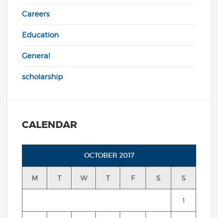
Careers
Education
General
scholarship
CALENDAR
OCTOBER 2017
M
T
W
T
F
S
S
1