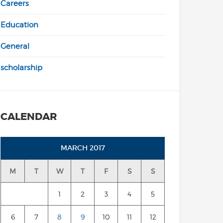
Careers
Education
General
scholarship
CALENDAR
MARCH 2017
M
T
W
T
F
S
S
1
2
3
4
5
6
7
8
9
10
11
12