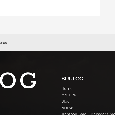
ยเชน
BUULOG
Home
MALERN
Blog
NDrive
Transport Safety Manager (TSM