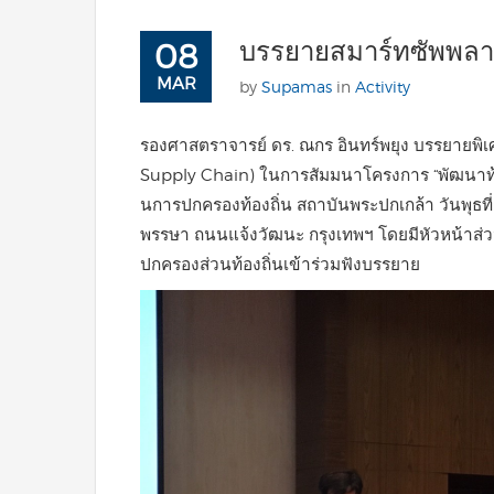
บรรยายสมาร์ทซัพพล
08
MAR
by
Supamas
in
Activity
รองศาสตราจารย์ ดร. ณกร อินทร์พยุง บรรยายพิเ
Supply Chain) ในการสัมมนาโครงการ “พัฒนาท้องถิ่
นการปกครองท้องถิ่น สถาบันพระปกเกล้า วันพุธที
พรรษา ถนนแจ้งวัฒนะ กรุงเทพฯ โดยมีหัวหน้าส
ปกครองส่วนท้องถิ่นเข้าร่วมฟังบรรยาย