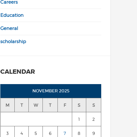
Careers
Education
General
scholarship
CALENDAR
NOVEMBER 2025
M
T
W
T
F
S
S
1
2
3
4
5
6
7
8
9