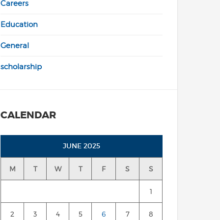
Careers
Education
General
scholarship
CALENDAR
JUNE 2025
M
T
W
T
F
S
S
1
2
3
4
5
6
7
8