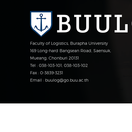
Faculty of Logistics, Burapha University
169 Long-hard Bangsean Road, Saensuk,
Mueang, Chonburi 20131
Tel : 038-103-101, 038-103-102
Fax : 0-3839-3231
Email : buulog@go.buu.ac.th