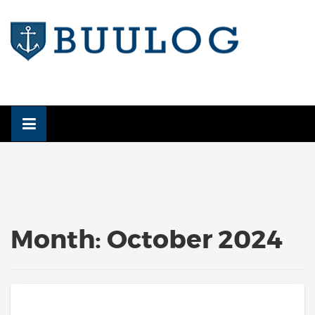
Skip
to
content
Month:
October 2024