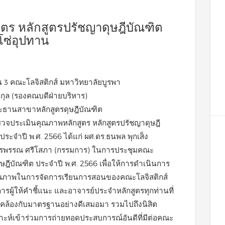
ตร หลักสูตรปรัชญาดุษฎีบัณฑิต
โซ่อุปทาน
ั้น 3 คณะโลจิสติกส์ มหาวิทยาลัยบูรพา
กุล (รองคณบดีฝ่ายบริหาร)
ประธานสาขาหลักสูตรดุษฎีบัณฑิต
จประเมินคุณภาพหลักสูตร หลักสูตรปรัชญาดุษฎี
ระจำปี พ.ศ. 2566 ได้แก่ ผศ.ดร.ธนพล พุกเส็ง
.พรพรรณ ศรีโสภา (กรรมการ) ในการประชุมคณะ
ีบัณฑิต ประจำปี พ.ศ. 2566 เพื่อให้การดำเนินการ
ุณภาพในการจัดการเรียนการสอนของคณะโลจิสติกส์
รผู้ให้คำชี้แนะ และอาจารย์ประจำหลักสูตรทุกท่านที่
คล้องกับมาตรฐานอย่างดีเสมอมา รวมไปถึงนิสิต
เคราะห์เข้าร่วมการถ่ายทอดประสบการณ์อันดีที่มีต่อคณะ