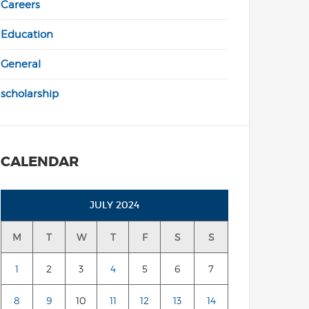
Careers
Education
General
scholarship
CALENDAR
JULY 2024
M
T
W
T
F
S
S
1
2
3
4
5
6
7
8
9
10
11
12
13
14