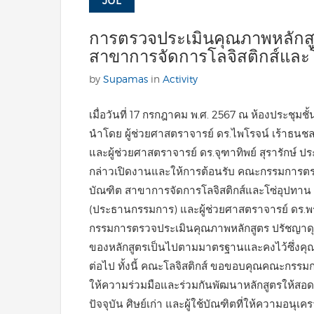
JUL
การตรวจประเมินคุณภาพหลักสู
สาขาการจัดการโลจิสติกส์และ
by
Supamas
in
Activity
เมื่อวันที่ 17 กรกฎาคม พ.ศ. 2567 ณ ห้องประชุมช
นำโดย ผู้ช่วยศาสตราจารย์ ดร.ไพโรจน์ เร้าธนชล
และผู้ช่วยศาสตราจารย์ ดร.จุฑาทิพย์ สุรารักษ์ 
กล่าวเปิดงานและให้การต้อนรับ คณะกรรมการตรว
บัณฑิต สาขาการจัดการโลจิสติกส์และโซ่อุปทาน ป
(ประธานกรรมการ) และผู้ช่วยศาสตราจารย์ ดร
กรรมการตรวจประเมินคุณภาพหลักสูตร ปรัชญาดุษฎ
ของหลักสูตรเป็นไปตามมาตรฐานและคงไว้ซึ่งค
ต่อไป ทั้งนี้ คณะโลจิสติกส์ ขอขอบคุณคณะกรรมกา
ให้ความร่วมมือและร่วมกันพัฒนาหลักสูตรให้สอด
ปัจจุบัน ศิษย์เก่า และผู้ใช้บัณฑิตที่ให้ความอนุ