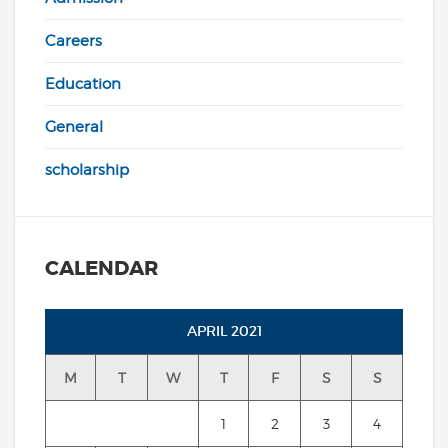
Careers
Education
General
scholarship
CALENDAR
APRIL 2021
M
T
W
T
F
S
S
1
2
3
4