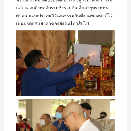
แสดงออกถึงพฤติกรรมซึ่งร่วมกัน สืบอายุพระพุทธ
ศาสนาและประเพณีวัฒนธรรมอันดีงามของชาติไว้
เป็นมรดกกันล้ำค่าของสังคมไทยสืบไป