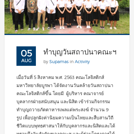
ทำบุญวันสถาปนาคณะฯ
05
AUG
by
Supamas
in
Activity
เมื่อวันที่ 5 สิงหาคม พ.ศ. 2563 คณะโลจิสติกส์
มหาวิทยาลัยบูรพา ได้จัดงานวันคล้ายวันสถาปนา
คณะโลจิสติกส์ขึ้น โดยมี ผู้บริหาร คณาจารย์
บุคลากรฝ่ายสนับสนุน และนิสิต เข้าร่วมกิจกรรม
ทำบุญถวายภัตตาหารเพลแด่พระสงฆ์ จำนวน 9
รูป เพื่อปลูกฝังค่านิยมความเป็นไทยและสืบสานวิถี
ชีวิตแบบพุทธศาสนาให้กับบุคลากรและนิสิตและได้
ทราบถึงวันสำคัญของคณะฯ และผู้ร่วมโครงการได้