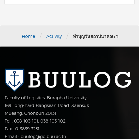
/
/
Home
Activity
ทำบุญวันสถาปนาคณะฯ
Faculty of Logistics, Burapha University
169 Long-hard Bangsean Road, Saensuk,
Mueang, Chonburi 20131
Tel : 038-103-101, 038-103-102
Fax : 0-3839-3231
Email : buulog@go.buu.ac.th