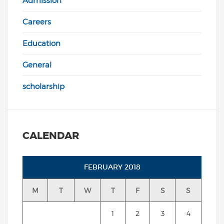
Admission
Careers
Education
General
scholarship
CALENDAR
FEBRUARY 2018
M
T
W
T
F
S
S
1
2
3
4