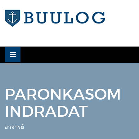
Skip
to
content
PARONKASOM
INDRADAT
อาจารย์