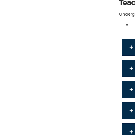
Tea
Underg
–