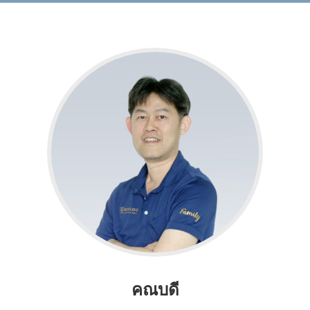
คณบดี