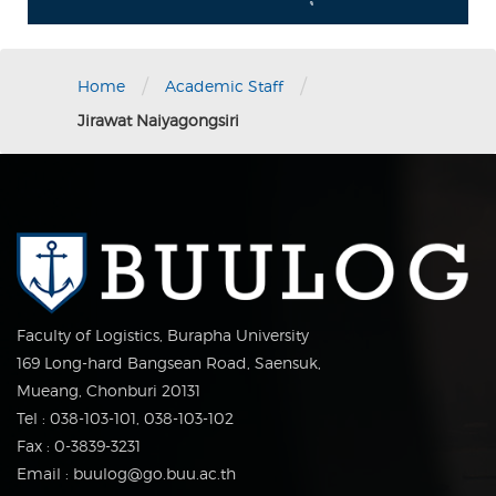
/
/
Home
Academic Staff
Jirawat Naiyagongsiri
Faculty of Logistics, Burapha University
169 Long-hard Bangsean Road, Saensuk,
Mueang, Chonburi 20131
Tel : 038-103-101, 038-103-102
Fax : 0-3839-3231
Email : buulog@go.buu.ac.th